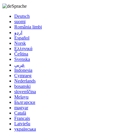
Sprache
Deutsch
suomi
România limbi
اردو
Español
Norsk
Ελληνικά
Čeština
Svenska
عربي
Indonesia
Cymraeg
Nederlands
bosanski
slovenščina
Melayu
Български
magyar
Català
Français
Latviešu
українська