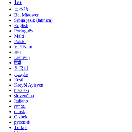
ไทย
日本語
Bai Miaowen
Srbija jezik (latinica)
English
Português
Malti
Polski
Việt Nam
বাংলা
Lietuvių
हिंदी
한국어
فارسی
Eesti
Kreyòl Ayisyen
hrvatski
slovenčina
Italiano
עברית
dansk
O'zbek
русский
Türkçe